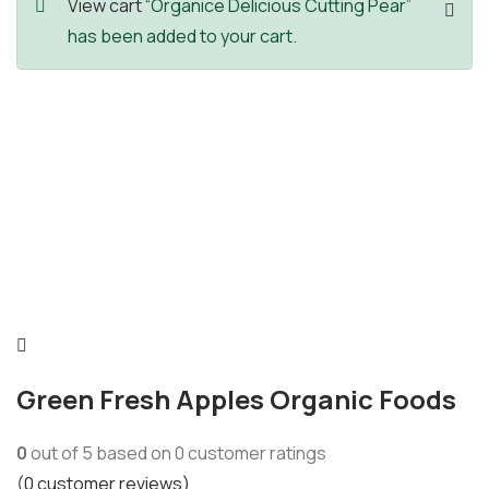
View cart
“Organice Delicious Cutting Pear”
has been added to your cart.
Green Fresh Apples Organic Foods
0
out of
5
based on
0
customer ratings
(
0
customer reviews)