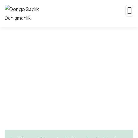
Consulting for Every
Business
The Best Business Consulting Firm you can
Count on.