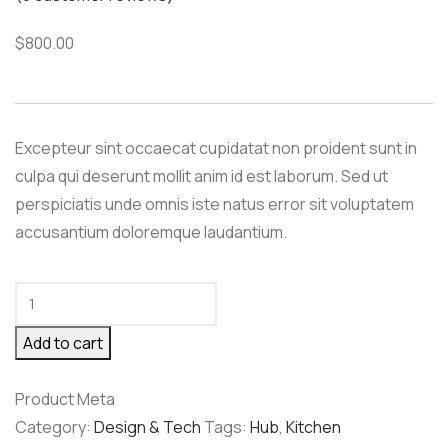
$
800.00
Excepteur sint occaecat cupidatat non proident sunt in
culpa qui deserunt mollit anim id est laborum. Sed ut
perspiciatis unde omnis iste natus error sit voluptatem
accusantium doloremque laudantium.
Add to cart
Product Meta
Category:
Design & Tech
Tags:
Hub
,
Kitchen