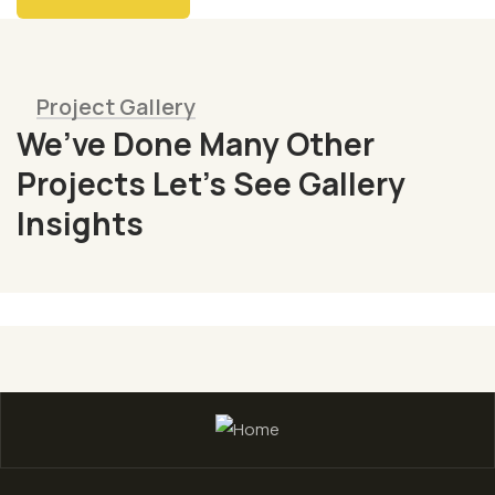
Project Gallery
We’ve Done Many Other
Fresh
Projects Let’s See Gallery
Chicken
Insights
Milk
&
Meats
Vegetables